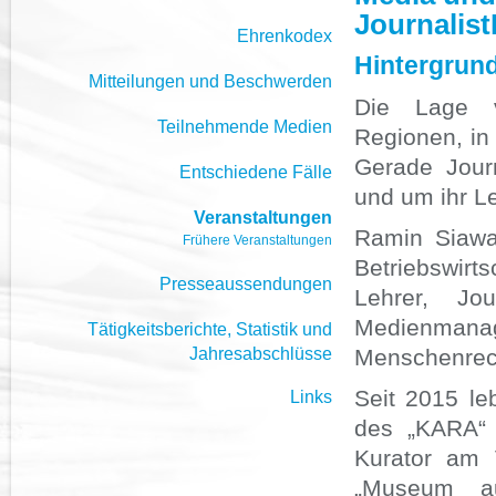
Journalist
Ehrenkodex
Hintergrun
Mitteilungen und Beschwerden
Die Lage v
Teilnehmende Medien
Regionen, in
Gerade Journ
Entschiedene Fälle
und um ihr L
Veranstaltungen
Ramin Siawas
Frühere Veranstaltungen
Betriebswirt
Presseaussendungen
Lehrer, Jou
Medienmanag
Tätigkeitsberichte, Statistik und
Jahresabschlüsse
Menschenrech
Seit 2015 le
Links
des „KARA“ 
Kurator am
„Museum au