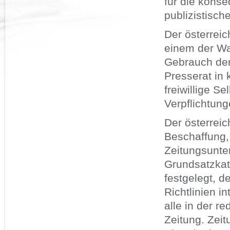
für die konse
publizistisch
Der österreich
einem der Wah
Gebrauch der
Presserat in 
freiwillige Se
Verpflichtun
Der österreic
Beschaffung,
Zeitungsunte
Grundsatzkat
festgelegt, d
Richtlinien i
alle in der r
Zeitung. Zeit