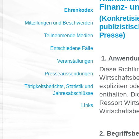
Finanz- un
Ehrenkodex
(Konkretisi
Mitteilungen und Beschwerden
publizistis
Presse)
Teilnehmende Medien
Entschiedene Fälle
1. Anwendu
Veranstaltungen
Diese Richtli
Presseaussendungen
Wirtschaftsbe
expliziten od
Tätigkeitsberichte, Statistik und
Jahresabschlüsse
enthalten. Di
Ressort Wirts
Links
Wirtschaftsber
2. Begriffs