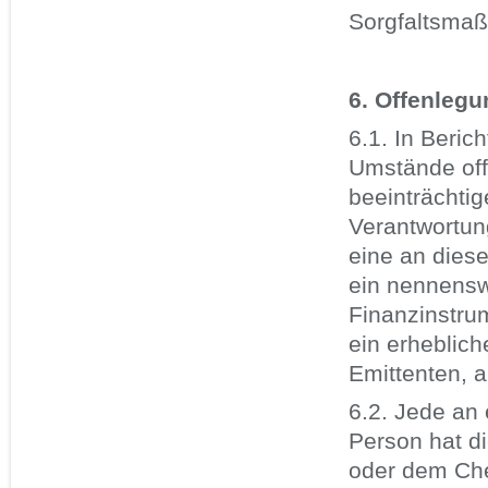
Sorgfaltsmaß
6. Offenlegu
6.1. In Beri
Umstände off
beeinträchti
Verantwortun
eine an diese
ein nennensw
Finanzinstru
ein erheblic
Emittenten, a
6.2. Jede an 
Person hat d
oder dem Che