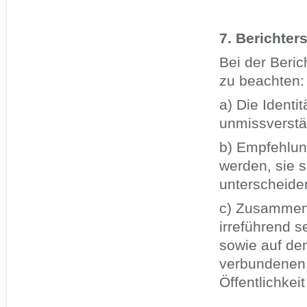
7. Berichter
Bei der Beric
zu beachten:
a) Die Identi
unmissverstä
b) Empfehlung
werden, sie 
unterscheide
c) Zusammenf
irreführend 
sowie auf de
verbundenen O
Öffentlichkei