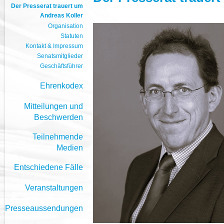
Der Presserat trauert um
Andreas Koller
Organisation
Statuten
Kontakt & Impressum
Senatsmitglieder
Geschäftsführer
Ehrenkodex
Mitteilungen und
Beschwerden
Teilnehmende
Medien
Entschiedene Fälle
Veranstaltungen
Presseaussendungen