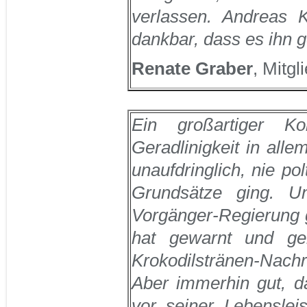
verlassen. Andreas K
dankbar, dass es ihn 
Renate Graber
, Mitgl
Ein großartiger K
Geradlinigkeit in alle
unaufdringlich, nie p
Grundsätze ging. Un
Vorgänger-Regierung g
hat gewarnt und gem
Krokodilstränen-Nach
Aber immerhin gut, d
vor seiner Lebensleis