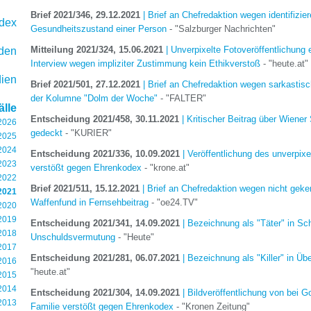
Brief 2021/346, 29.12.2021
| Brief an Chefredaktion wegen identifizi
dex
Gesundheitszustand einer Person
- "Salzburger Nachrichten"
Mitteilung 2021/324, 15.06.2021
| Unverpixelte Fotoveröffentlichung 
rden
Interview wegen impliziter Zustimmung kein Ethikverstoß
- "heute.at"
ien
Brief 2021/501, 27.12.2021
| Brief an Chefredaktion wegen sarkastisch
der Kolumne "Dolm der Woche"
- "FALTER"
lle
Entscheidung 2021/458, 30.11.2021
| Kritischer Beitrag über Wiener
 2026
gedeckt
- "KURIER"
 2025
 2024
Entscheidung 2021/336, 10.09.2021
| Veröffentlichung des unverpixe
 2023
verstößt gegen Ehrenkodex
- "krone.at"
 2022
Brief 2021/511, 15.12.2021
| Brief an Chefredaktion wegen nicht gek
2021
Waffenfund in Fernsehbeitrag
- "oe24.TV"
 2020
 2019
Entscheidung 2021/341, 14.09.2021
| Bezeichnung als "Täter" in Schl
 2018
Unschuldsvermutung
- "Heute"
 2017
Entscheidung 2021/281, 06.07.2021
| Bezeichnung als "Killer" in Üb
 2016
"heute.at"
 2015
 2014
Entscheidung 2021/304, 14.09.2021
| Bildveröffentlichung von bei Go
 2013
Familie verstößt gegen Ehrenkodex
- "Kronen Zeitung"