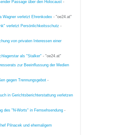
osender Passage über den Holocaust
-
tia Wagner verletzt Ehrenkodex
- "oe24.at"
k" verletzt Persönlichkeitsschutz
-
chung von privaten Interessen einer
chlagerstar als "Stalker"
- "oe24.at"
resserats zur Beeinflussung der Medien
oßen gegen Trennungsgebot
-
uch in Gerichtsberichterstattung verletzen
ng des "N-Worts" in Fernsehsendung
-
chef Pilnacek und ehemaligem