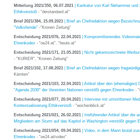
Mitteilung 2021/350, 06.07.2021
| Karikatur von Karl Nehammer und S
Ethikverstoß
- "derstandard.at"
Brief 2021/384, 15.09.2021
| Brief an Chefredaktion wegen Bezeichn
"Volksfeinde"
-"Kronen Zeitung"
Entscheidung 2021/076, 22.04.2021
| Kompromittierendes Videomater
Ehrenkodex
- "oe24.at", "heute.at"
Entscheidung 2021/171, 21.05.2021
| Nicht gekennzeichnete Werbung
- "KURIER", "Kronen Zeitung"
Brief 2021/102, 17.08.2021
| Brief an Chefredaktion wegen fragwürdi
Kärnten"
Entscheidung 2021/103, 22.04.2021
| Artikel über den (ehemaligen)
"Agenda 2030" der Vereinten Nationen verstößt gegen Ehrenkodex
- "
Entscheidung 2021/077, 20.04.2021
| Interview mit umstrittenen Med
Kontextualisierung Ethikverstoß
- "wochenblick.at"
Entscheidung 2021/021, 26.02.2021
| Irreführender Artikel über die 
Mitgliedern am Sturm auf das Kapitol in Washington verstößt gegen 
Entscheidung 2021/054, 09.04.2021
| Video, in dem Mann brutal zu
Ehrenkodex
- "oe24.at/video"