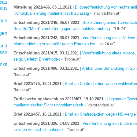
 2012
Mitteilung 2021/466, 03.11.2021
| Bildveröffentlichung von rechtsrad
 2011
Kontextualisierung medienethisch zulässig
- "nachrichten.at"
ngen
Entscheidung 2021/248, 06.07.2021
| Bezeichnung eines Tatverdächt
Begriffs "Mord" verstoßen gegen Unschuldsvermutung
- "OE24"
gen
Entscheidung 2021/242, 06.07.2021
| Veröffentlichung eines Videos 
Mordverdächtigen verstößt gegen Ehrenkodex
- "oe24.at"
 und
sse
Entscheidung 2021/415, 03.11.2021
| Veröffentlichung eines Videos,
zeigt, verletzt Ehrenkodex
- "krone.at"
inks
Entscheidung 2021/406, 03.11.2021
| Artikel über Behandlung in Spi
"heute.at"
Brief 2021/475, 18.11.2021
| Brief an Chefredaktion wegen wohlwollen
"krone.at"
Zurückweisungsbeschluss 2021/467, 19.10.2021
| Ungenauer Tweet
medienethischer Sicht unproblematisch
- "derstandard.at"
Brief 2021/457, 16.11.2021
| Brief an Chefredaktion wegen NS-Vergle
Entscheidung 2021/326, 14.09.2021
| Veröffentlichung von Bildern
Eriksen verletzt Ehrenkodex
- "krone.at"