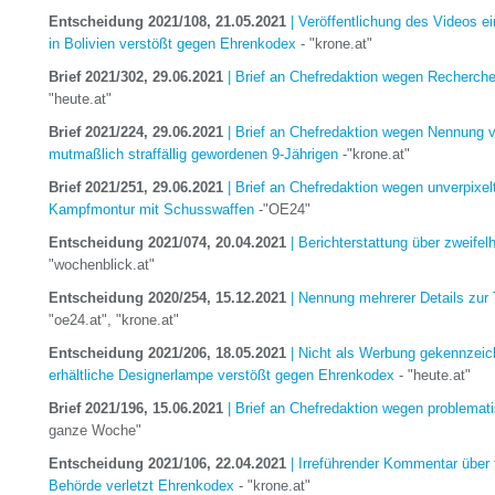
Entscheidung 2021/108, 21.05.2021
| Veröffentlichung des Videos ei
in Bolivien verstößt gegen Ehrenkodex
- "krone.at"
Brief 2021/302, 29.06.2021
| Brief an Chefredaktion wegen Recherche
"heute.at"
Brief 2021/224, 29.06.2021
| Brief an Chefredaktion wegen Nennung v
mutmaßlich straffällig gewordenen 9-Jährigen
-"krone.at"
Brief 2021/251, 29.06.2021
| Brief an Chefredaktion wegen unverpixelt
Kampfmontur mit Schusswaffen
-"OE24"
Entscheidung 2021/074, 20.04.2021
| Berichterstattung über zweife
"wochenblick.at"
Entscheidung 2020/254, 15.12.2021
| Nennung mehrerer Details zur 
"oe24.at", "krone.at"
Entscheidung 2021/206, 18.05.2021
| Nicht als Werbung gekennzeich
erhältliche Designerlampe verstößt gegen Ehrenkodex
- "heute.at"
Brief 2021/196, 15.06.2021
| Brief an Chefredaktion wegen problemat
ganze Woche"
Entscheidung 2021/106, 22.04.2021
| Irreführender Kommentar über 
Behörde verletzt Ehrenkodex
- "krone.at"