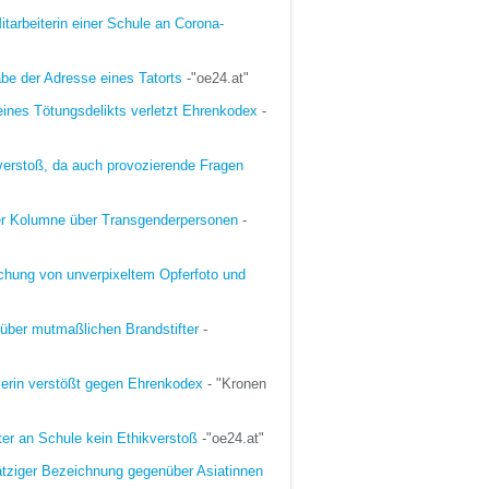
itarbeiterin einer Schule an Corona-
be der Adresse eines Tatorts
-"oe24.at"
eines Tötungsdelikts verletzt Ehrenkodex
-
kverstoß, da auch provozierende Fragen
ler Kolumne über Transgenderpersonen
-
ichung von unverpixeltem Opferfoto und
über mutmaßlichen Brandstifter
-
tlerin verstößt gegen Ehrenkodex
- "Kronen
ter an Schule kein Ethikverstoß
-"oe24.at"
ätziger Bezeichnung gegenüber Asiatinnen