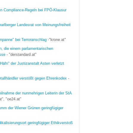
ten Compliance-Regeln bei FPÖ-Klausur
rarlberger Landesrat von Meinungsfreiheit
tenpanne" bei Terroranschlag
-"krone.at"
rn, die einem parlamentarischen
sse
- "derstandard.at"
Häfn" der Justizanstalt Asten verletzt
tallhändler verstößt gegen Ehrenkodex
-
eilnahme der nunmehrigen Leiterin der StA
at", "oe24.at"
ramm der Wiener Grünen geringfügiger
kalisierungsort geringfügiger Ethikverstoß