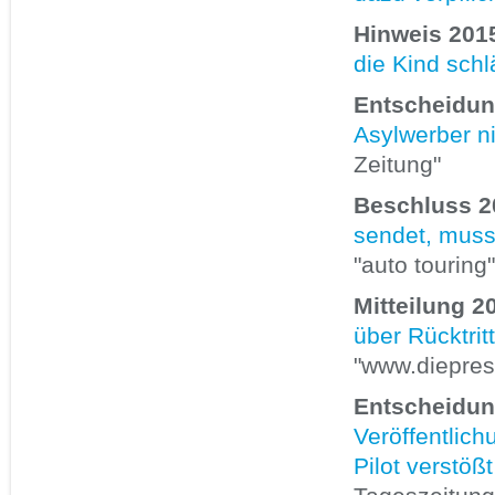
Hinweis 2015
die Kind schlä
Entscheidun
Asylwerber ni
Zeitung"
Beschluss 2
sendet, muss 
"auto touring"
Mitteilung 2
über Rücktri
"www.diepre
Entscheidun
Veröffentlich
Pilot verstö