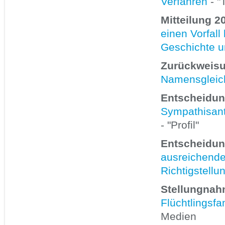
Verfahren
- "
Mitteilung 2
einen Vorfall
Geschichte u
Zurückweisu
Namensgleichh
Entscheidun
Sympathisant
- "Profil"
Entscheidun
ausreichenden
Richtigstellu
Stellungnah
Flüchtlingsf
Medien