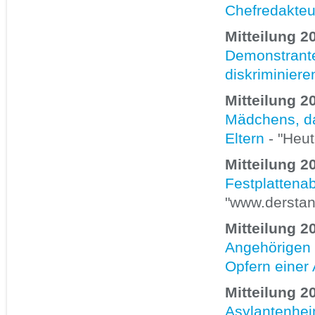
Chefredakteu
Mitteilung 2
Demonstranten
diskriminiere
Mitteilung 2
Mädchens, da
Eltern
- "Heut
Mitteilung 2
Festplattena
"www.derstan
Mitteilung 2
Angehörigen r
Opfern einer
Mitteilung 2
Asylantenheim