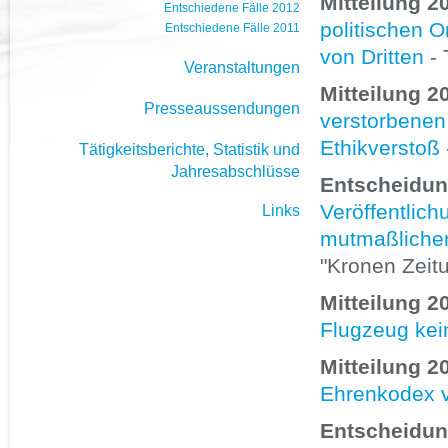
Mitteilung 2
Entschiedene Fälle 2012
politischen 
Entschiedene Fälle 2011
von Dritten
- 
Veranstaltungen
Mitteilung 2
Presseaussendungen
verstorbenen
Ethikverstoß
Tätigkeitsberichte, Statistik und
Jahresabschlüsse
Entscheidung
Veröffentlic
Links
mutmaßliche
"Kronen Zeit
Mitteilung 2
Flugzeug kei
Mitteilung 2
Ehrenkodex v
Entscheidun