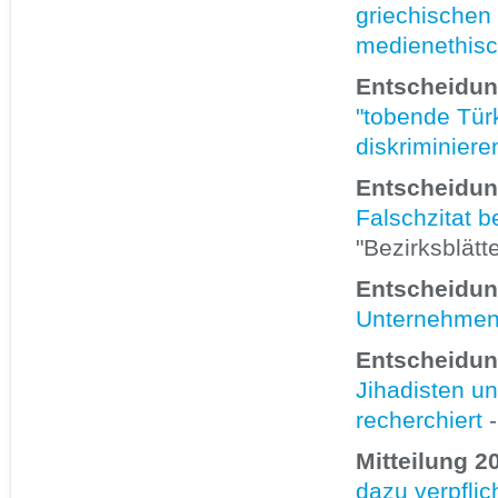
griechischen 
medienethisc
Entscheidun
"tobende Türk
diskriminiere
Entscheidun
Falschzitat 
"Bezirksblätt
Entscheidun
Unternehmen
Entscheidun
Jihadisten u
recherchiert
-
Mitteilung 2
dazu verpflic