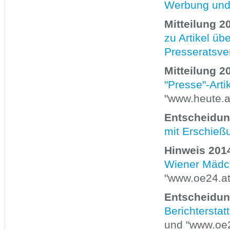
Werbung und 
Mitteilung 2
zu Artikel üb
Presseratsve
Mitteilung 2
"Presse"-Arti
"www.heute.a
Entscheidun
mit Erschieß
Hinweis 2014
Wiener Mädch
"www.oe24.at
Entscheidun
Berichterstat
und "www.oe2