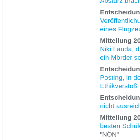
Absturz brach
Entscheidung
Veröffentlic
eines Flugze
Mitteilung 2
Niki Lauda, 
ein Mörder se
Entscheidun
Posting, in 
Ethikverstoß
Entscheidun
nicht ausrei
Mitteilung 2
besten Schül
"NÖN"