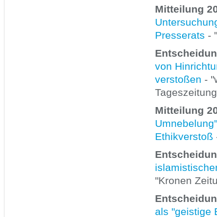
Mitteilung 2
Untersuchung
Presserats
- 
Entscheidung
von Hinricht
verstoßen
- "
Tageszeitung
Mitteilung 2
Umnebelung" 
Ethikverstoß
Entscheidun
islamistische
"Kronen Zeit
Entscheidun
als "geistige