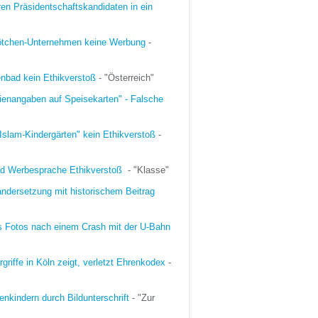
ren Präsidentschaftskandidaten in ein
Brötchen-Unternehmen keine Werbung
-
enbad kein Ethikverstoß
- "Österreich"
rienangaben auf Speisekarten" - Falsche
 Islam-Kindergärten" kein Ethikverstoß
-
end Werbesprache Ethikverstoß
- "Klasse"
andersetzung mit historischem Beitrag
"
es Fotos nach einem Crash mit der U-Bahn
rgriffe in Köln zeigt, verletzt Ehrenkodex
-
enkindern durch Bildunterschrift
- "Zur