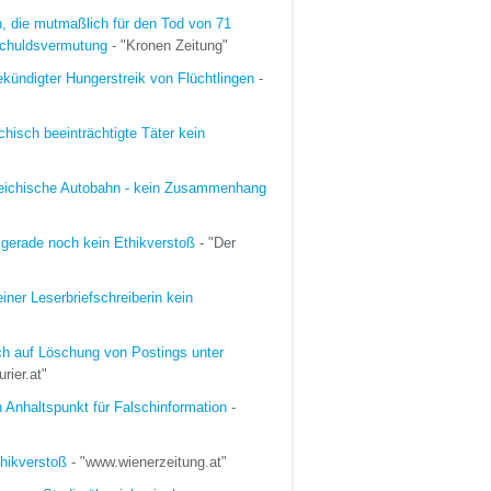
n, die mutmaßlich für den Tod von 71
nschuldsvermutung
- "Kronen Zeitung"
ekündigter Hungerstreik von Flüchtlingen
-
chisch beeinträchtigte Täter kein
erreichische Autobahn - kein Zusammenhang
e gerade noch kein Ethikverstoß
- "Der
ner Leserbriefschreiberin kein
h auf Löschung von Postings unter
rier.at"
in Anhaltspunkt für Falschinformation
-
thikverstoß
- "www.wienerzeitung.at"