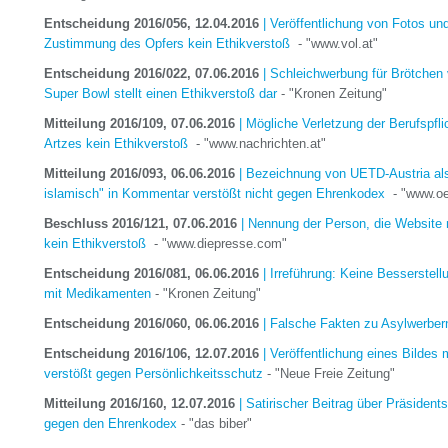
Entscheidung 2016/056, 12.04.2016
| Veröffentlichung von Fotos un
Zustimmung des Opfers kein Ethikverstoß
- "www.vol.at"
Entscheidung 2016/022, 07.06.2016
| Schleichwerbung für Brötchen v
Super Bowl stellt einen Ethikverstoß dar
- "Kronen Zeitung"
Mitteilung 2016/109, 07.06.2016
| Mögliche Verletzung der Berufspfl
Artzes kein Ethikverstoß
- "www.nachrichten.at"
Mitteilung 2016/093, 06.06.2016
| Bezeichnung von UETD-Austria als
islamisch" in Kommentar verstößt nicht gegen Ehrenkodex
- "www.oe
Beschluss 2016/121, 07.06.2016
| Nennung der Person, die Website m
kein Ethikverstoß
- "www.diepresse.com"
Entscheidung 2016/081, 06.06.2016
| Irreführung: Keine Besserstell
mit Medikamenten
- "Kronen Zeitung"
Entscheidung 2016/060, 06.06.2016
| Falsche Fakten zu Asylwerber
Entscheidung 2016/106, 12.07.2016
| Veröffentlichung eines Bildes m
verstößt gegen Persönlichkeitsschutz
- "Neue Freie Zeitung"
Mitteilung 2016/160, 12.07.2016
| Satirischer Beitrag über Präsident
gegen den Ehrenkodex
- "das biber"