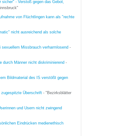
r sicher" - Verstoß gegen das Gebot,
innsbruck"
ufnahme von Flüchtlingen kann als "rechte
tic" nicht ausreichend als solche
ei sexuellem Missbrauch verharmlosend
-
e durch Männer nicht diskriminierend
-
alem Bildmaterial des IS verstößt gegen
 zugespitzte Überschrift
- "Bezirksblätter
Userinnen und Usern nicht zwingend
sönlichen Eindrücken medienethisch