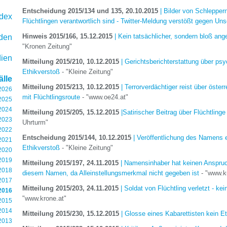
Entscheidung 2015/134 und 135, 20.10.2015
| Bilder von Schlepper
dex
Flüchtlingen verantwortlich sind - Twitter-Meldung verstößt gegen U
Hinweis 2015/166, 15.12.2015
| Kein tatsächlicher, sondern bloß ang
rden
"Kronen Zeitung"
ien
Mitteilung 2015/210, 10.12.2015
| Gerichtsberichterstattung über psy
Ethikverstoß
- "Kleine Zeitung"
lle
Mitteilung 2015/213, 10.12.2015
| Terrorverdächtiger reist über öst
 2026
mit Flüchtlingsroute
- "www.oe24.at"
 2025
 2024
Mitteilung 2015/205, 15.12.2015
|Satirischer Beitrag über Flüchtling
 2023
Uhrturm"
 2022
Entscheidung 2015/144, 10.12.2015
| Veröffentlichung des Namens ei
 2021
Ethikverstoß
- "Kleine Zeitung"
 2020
 2019
Mitteilung 2015/197, 24.11.2015
| Namensinhaber hat keinen Anspruc
 2018
diesem Namen, da Alleinstellungsmerkmal nicht gegeben ist
- "www.ku
 2017
Mitteilung 2015/203, 24.11.2015
| Soldat von Flüchtling verletzt - ke
2016
"www.krone.at"
 2015
 2014
Mitteilung 2015/230, 15.12.2015
| Glosse eines Kabarettisten kein E
 2013