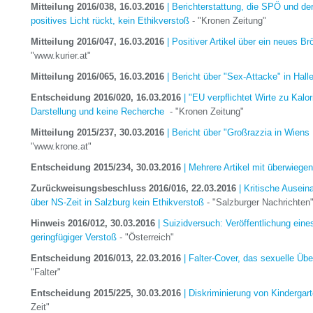
Mitteilung 2016/038, 16.03.2016
| Berichterstattung, die SPÖ und de
positives Licht rückt, kein Ethikverstoß
- "Kronen Zeitung"
Mitteilung 2016/047,
16.03.2016
| Positiver Artikel über ein neues 
"www.kurier.at"
Mitteilung 2016/065,
16.03.2016
| Bericht über "Sex-Attacke" in Hall
Entscheidung 2016/020, 16.03.2016
| "EU verpflichtet Wirte zu Kalo
Darstellung und keine Recherche
- "Kronen Zeitung"
Mitteilung 2015/237,
30.03.2016
| Bericht über "Großrazzia in Wiens
"www.krone.at"
Entscheidung 2015/234, 30.03.2016
| Mehrere Artikel mit überwieg
Zurückweisungsbeschluss 2016/016, 22.03.2016
| Kritische Ausein
über NS-Zeit in Salzburg kein Ethikverstoß
- "Salzburger Nachrichten
Hinweis 2016/012, 30.03.2016
| Suizidversuch: Veröffentlichung ein
geringfügiger Verstoß
- "Österreich"
Entscheidung 2016/013, 22.03.2016
| Falter-Cover, das sexuelle Übe
"Falter"
Entscheidung 2015/225, 30.03.2016
| Diskriminierung von Kindergart
Zeit"