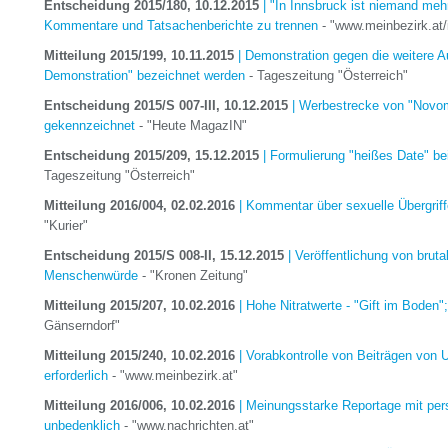
Entscheidung 2015/180, 10.12.2015
| "In Innsbruck ist niemand meh
Kommentare und Tatsachenberichte zu trennen
- "www.meinbezirk.at/
Mitteilung 2015/199, 10.11.2015
| Demonstration gegen die weitere A
Demonstration" bezeichnet werden
- Tageszeitung "Österreich"
Entscheidung 2015/S 007-III, 10.12.2015
| Werbestrecke von "Novoma
gekennzeichnet
- "Heute MagazIN"
Entscheidung 2015/209, 15.12.2015
| Formulierung "heißes Date" b
Tageszeitung "Österreich"
Mitteilung 2016/004, 02.02.2016
| Kommentar über sexuelle Übergriff
"Kurier"
Entscheidung 2015/S 008-II, 15.12.2015
| Veröffentlichung von brut
Menschenwürde
- "Kronen Zeitung"
Mitteilung 2015/207, 10.02.2016
| Hohe Nitratwerte - "Gift im Boden";
Gänserndorf"
Mitteilung 2015/240, 10.02.2016
| Vorabkontrolle von Beiträgen von 
erforderlich
- "www.meinbezirk.at"
Mitteilung 2016/006, 10.02.2016
| Meinungsstarke Reportage mit per
unbedenklich
- "www.nachrichten.at"