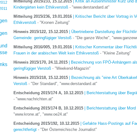
Mitteilung 2015/233, 15.12.2015
| Kritik an Außenminister Kurz und 
 2012
Kindergärten kein Ethikverstoß
- "www.derstandard.at"
 2011
Mitteilung 2015/236, 19.01.2016
| Kritischer Bericht über Vortrag i
ngen
Ethikverstoß
- "Kronen Zeitung"
Hinweis 2015/122, 15.12.2015
| Übertriebene Darstellung der Flüchtli
gen
Gemeinde: geringfügiger Verstoß
- "Die ganze Woche", "www.ganzewo
 und
Mitteilung 2016/005, 19.01.2016
| Kritischer Kommentar über Flüchtl
sse
Frauen in der arabischen Welt kein Ethikverstoß
- "Kleine Zeitung"
Hinweis 2015/170, 24.11.2015
| Bezeichnung von FPÖ-Anhängern als 
inks
geringfügiger Verstoß
- "Weekend-Magazin"
Hinweis 2015/218, 15.12.2015
| Bezeichnung als "eine Art Oberkakerl
Verstoß
- "Der Standard", "www.derstandard.at"
Entscheidung 2015/174 A, 10.12.2015
| Berichterstattung über Begrä
- "www.nachrichten.at"
Entscheidung 2015/174 B, 10.12.2015
| Berichterstattung über Mord 
"www.krone.at", "www.oe24.at"
Entscheidung 2015/192, 10.12.2015
| Gefakte Hass-Postings auf Fa
gerechtfertigt
- "Der Österreichische Journalist"