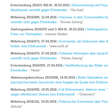
Entscheidung 2016/S 002-III, 30.03.2016
| Diskriminierung und Paus
Mauthausen verstößt gegen Ehrenkodex
- "Die Aula"
Mitteilung 2016/089, 12.04.2016
| Interview, in dem Schusswaffen-Opf
verstößt nicht gegen Ehrenkodex
- "Kronen Zeitung"
Stellungnahme 2016/072 und S 004-III, 30.03.2016
| Stellungnahme 
Fotos von Terroropfern
- mehrere Medien
Mitteilung 2016/073, 27.04.2016
| Kommentar, der Diskussion über di
fordert, kein Ethikverstoß
- "www.oe24.at"
Mitteilung 2016/079, 27.04.2016
| Fehlende Information über tatsäch
verstößt nicht gegen Ehrenkodex
- "Kleine Zeitung"
Entscheidung 2016/055, 27.04.2016
| Veröffentlichung des Bildes ei
Ehrenkodex
- "Heute"
Abweisungsbeschluss 2015/208, 19.05.2016
| Bloße Übernahme eine
(nach)recherchierte Geschichte ohne Angabe der Quelle kein Ethikve
Mitteilung 2016/092, 19.05.2016
| Fall Böhmermann: Abdruck eines 
wegen öffentlichem Diskurs kein Ethikverstoß
- "Österreich"
Mitteilung 2016/116, 19.05.2016
| Polemischer Kommentar über Flüch
Zeitung"