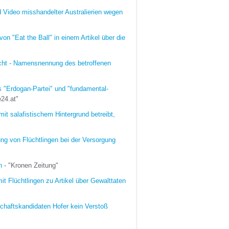
d Video misshandelter Australierien wegen
on "Eat the Ball" in einem Artikel über die
icht - Namensnennung des betroffenen
 "Erdogan-Partei" und "fundamental-
24.at"
it salafistischem Hintergrund betreibt,
ung von Flüchtlingen bei der Versorgung
n
- "Kronen Zeitung"
it Flüchtlingen zu Artikel über Gewalttaten
schaftskandidaten Hofer kein Verstoß