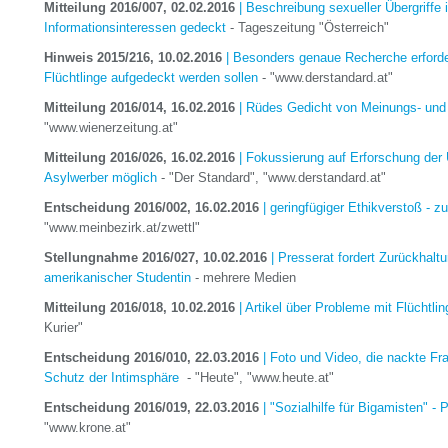
Mitteilung 2016/007, 02.02.2016
| Beschreibung sexueller Übergriffe 
Informationsinteressen gedeckt
- Tageszeitung "Österreich"
Hinweis 2015/216, 10.02.2016
| Besonders genaue Recherche erforde
Flüchtlinge aufgedeckt werden sollen
- "www.derstandard.at"
Mitteilung 2016/014, 16.02.2016
| Rüdes Gedicht von Meinungs- und 
"www.wienerzeitung.at"
Mitteilung 2016/026, 16.02.2016
| Fokussierung auf Erforschung der
Asylwerber möglich
- "Der Standard", "www.derstandard.at"
Entscheidung 2016/002, 16.02.2016
| geringfügiger Ethikverstoß - zu
"www.meinbezirk.at/zwettl"
Stellungnahme 2016/027, 10.02.2016
| Presserat fordert Zurückhalt
amerikanischer Studentin
- mehrere Medien
Mitteilung 2016/018, 10.02.2016
| Artikel über Probleme mit Flüchtli
Kurier"
Entscheidung 2016/010, 22.03.2016
| Foto und Video, die nackte Fr
Schutz der Intimsphäre
- "Heute", "www.heute.at"
Entscheidung 2016/019, 22.03.2016
| "Sozialhilfe für Bigamisten" 
"www.krone.at"