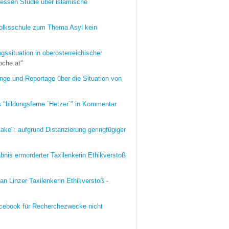
dessen Studie über islamische
n Volksschule zum Thema Asyl kein
ngssituation in oberösterreichischer
che.at"
inge und Reportage über die Situation von
"bildungsferne ´Hetzer`" in Kommentar
ake": aufgrund Distanzierung geringfügiger
bnis ermorderter Taxilenkerin Ethikverstoß
an Linzer Taxilenkerin Ethikverstoß
-
cebook für Recherchezwecke nicht